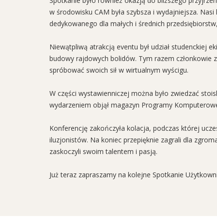
Spotkanie było również okazją do bliższego przyjrz
w środowisku CAM była szybsza i wydajniejsza. Nasi
dedykowanego dla małych i średnich przedsiębiorstw
Niewątpliwą atrakcją eventu był udział studenckiej e
budowy rajdowych bolidów. Tym razem członkowie ze
spróbować swoich sił w wirtualnym wyścigu.
W części wystawienniczej można było zwiedzać stoi
wydarzeniem objął magazyn Programy Komputerow
Konferencję zakończyła kolacja, podczas której uczes
iluzjonistów. Na koniec przepięknie zagrali dla zgro
zaskoczyli swoim talentem i pasją.
Już teraz zapraszamy na kolejne Spotkanie Użytko