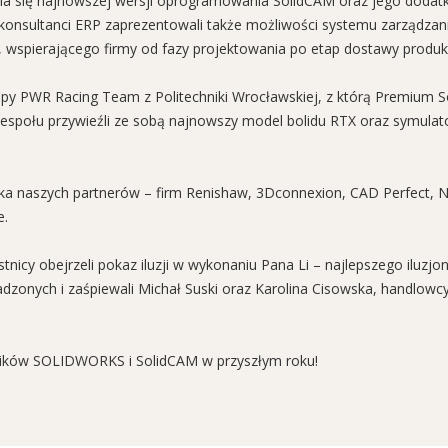
enia się najnowszej wersji oprogramowania SolidCAM oraz jego dodatk
 konsultanci ERP zaprezentowali także możliwości systemu zarządza
, wspierającego firmy od fazy projektowania po etap dostawy produkt
kipy PWR Racing Team z Politechniki Wrocławskiej, z którą Premium So
społu przywieźli ze sobą najnowszy model bolidu RTX oraz symulato
ska naszych partnerów – firm Renishaw, 3Dconnexion, CAD Perfect, 
e.
tnicy obejrzeli pokaz iluzji w wykonaniu Pana Li – najlepszego iluz
madzonych i zaśpiewali Michał Suski oraz Karolina Cisowska, handlow
wników SOLIDWORKS i SolidCAM w przyszłym roku!