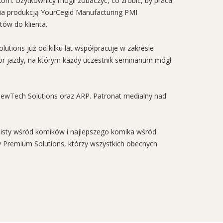
om. Użytkownicy mogli zobaczyć, co zrobić, by praca
nia produkcją YourCegid Manufacturing PMI
ów do klienta.
lutions już od kilku lat współpracuje w zakresie
r jazdy, na którym każdy uczestnik seminarium mógł
NewTech Solutions oraz ARP. Patronat medialny nad
jonisty wśród komików i najlepszego komika wśród
cy Premium Solutions, którzy wszystkich obecnych